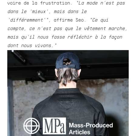
voire de la frustration. 
"La mode n’est pas 
dans le 'mieux', mais dans le 
'différemment'",
 affirme Seo. 
"Ce qui 
compte, ce n’est pas que le vêtement marche, 
mais qu’il nous fasse réfléchir à la façon 
dont nous vivons."