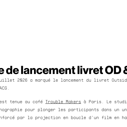
e de lancement livret OD
uillet 2026 a marqué le lancement du livret Outsid
ACG.
est tenue au café 
Trouble Makers
 à Paris. Le studi
nographie pour plonger les participants dans un un
nforcé par la projection en boucle d'un film en ha