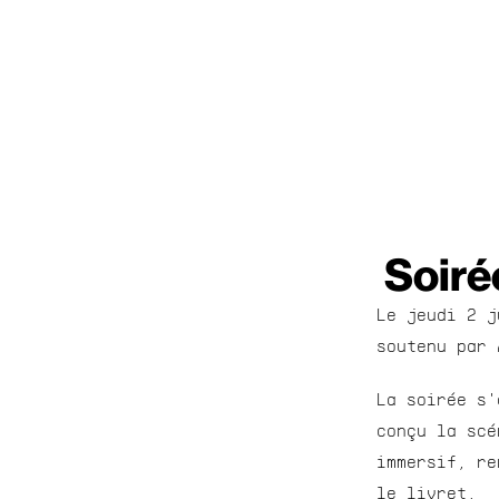
Soiré
Le jeudi 2 j
soutenu par 
La soirée s'
conçu la scé
immersif, re
le livret.