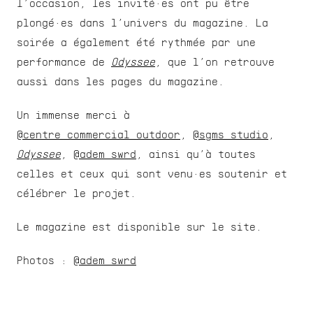
l’occasion, les invité·es ont pu être 
plongé·es dans l’univers du magazine. La 
soirée a également été rythmée par une 
performance de 
Odyssee
, que l’on retrouve 
aussi dans les pages du magazine.
Un immense merci à 
@centre_commercial_outdoor
, 
@sgms_studio
, 
Odyssee
, 
@adem_swrd
, ainsi qu’à toutes 
celles et ceux qui sont venu·es soutenir et 
célébrer le projet.
Le magazine est disponible sur le site.
Photos : 
@adem_swrd